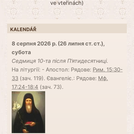
ve vteřinách)
KALENDÁŘ
8 серпня 2026 р. (26 липня ст. ст.),
субота
Cедмиця 10-та після П’ятидесятниці.
На літургії: - Апостол: Рядове:
Рим. 15:30-
33
(зач. 119). Євангеліє.: Рядове:
Мф.
17:24-18:4
(зач. 73).