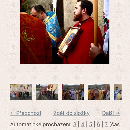
← Předchozí
Zpět do složky
Další →
Automatické procházení:
3
|
4
|
5
|
6
|
7
(čas