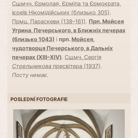
Сщмчч. Єрмолая, Єрміпа та Єрмократа,
ієреїв Нікомідійських (близько 305)
.
Прмц. Параскеви (138–161)
.
Прп. Мойсея
Угрина, Печерського, в Ближніх печерах
(близько 1043)
і
прп.
Мойсея,
чудотворця Печерського, в Дальніх
печерах (XIII–XIV)
.
Сщмч. Сергія
Стрельникова
пресвітера (1937)
.
Посту немає.
POSLEDNÍ FOTOGRAFIE