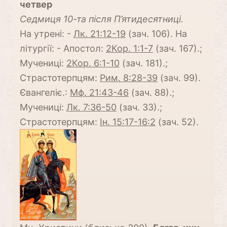
четвер
Cедмиця 10-та після П’ятидесятниці.
На утрені: -
Лк. 21:12-19
(зач. 106). На
літургії: - Апостол:
2Кор. 1:1-7
(зач. 167).;
Мучениці:
2Кор. 6:1-10
(зач. 181).;
Страстотерпцям:
Рим. 8:28-39
(зач. 99).
Євангеліє.:
Мф. 21:43-46
(зач. 88).;
Мучениці:
Лк. 7:36-50
(зач. 33).;
Страстотерпцям:
Ін. 15:17-16:2
(зач. 52).