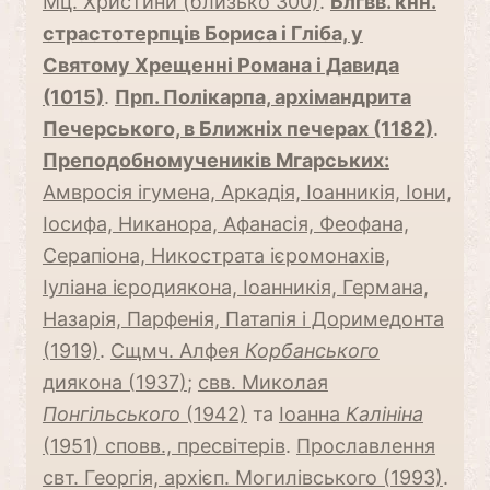
Мц. Христини (близько 300)
.
Блгвв. кнн.
страстотерпців Бориса і Гліба, у
Святому Хрещенні Романа і Давида
(1015)
.
Прп. Полікарпа, архімандрита
Печерського, в Ближніх печерах (1182)
.
Преподобномучеників Мгарських:
Амвросія ігумена, Аркадія, Іоанникія, Іони,
Іосифа, Никанора, Афанасія, Феофана,
Серапіона, Никострата ієромонахів,
Іуліана ієродиякона, Іоанникія, Германа,
Назарія, Парфенія, Патапія і Доримедонта
(1919)
.
Сщмч. Алфея
Корбанського
диякона (1937)
;
свв. Миколая
Понгільського
(1942)
та
Іоанна
Калініна
(1951) сповв., пресвітерів
.
Прославлення
свт. Георгія, архієп. Могилівського (1993)
.