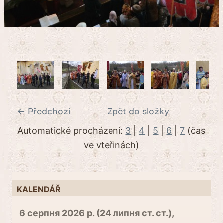
← Předchozí
Zpět do složky
Automatické procházení:
3
|
4
|
5
|
6
|
7
(čas
ve vteřinách)
KALENDÁŘ
6 серпня 2026 р. (24 липня ст. ст.),