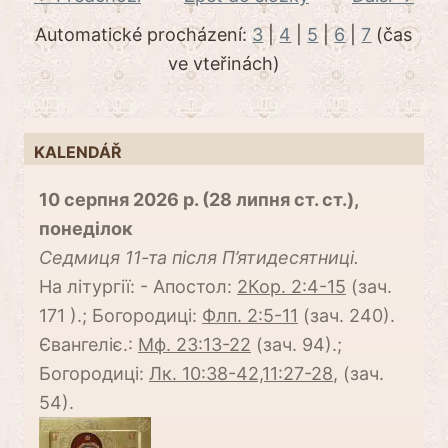
Automatické procházení:
3
|
4
|
5
|
6
|
7
(čas
ve vteřinách)
KALENDÁŘ
10 серпня 2026 р. (28 липня ст. ст.),
понеділок
Cедмиця 11-та після П’ятидесятниці.
На літургії: - Апостол:
2Кор. 2:4-15
(зач.
171 ).; Богородиці:
Флп. 2:5-11
(зач. 240).
Євангеліє.:
Мф. 23:13-22
(зач. 94).;
Богородиці:
Лк. 10:38-42,11:27-28
, (зач.
54).