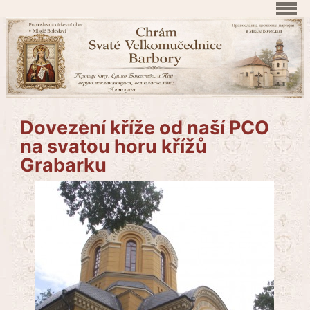
Dovezení kříže od naší PCO
na svatou horu křížů
Grabarku