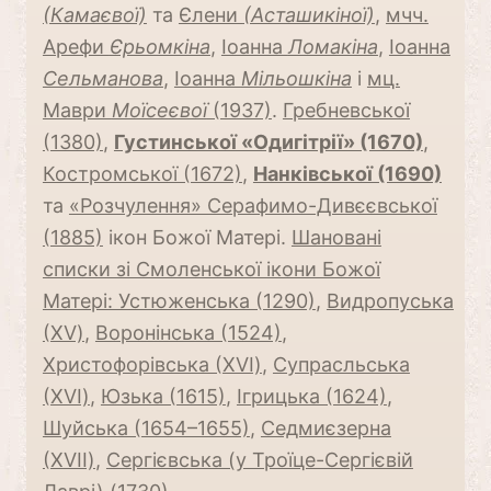
(Камаєвої)
та
Єлени
(Асташикіної)
,
мчч.
Арефи
Єрьомкіна
,
Іоанна
Ломакіна
,
Іоанна
Сельманова
,
Іоанна
Мільошкіна
і
мц.
Маври
Моїсеєвої
(1937)
.
Гребневської
(1380)
,
Густинської «Одигітрії» (1670)
,
Костромської (1672)
,
Нанківської (1690)
та
«Розчулення» Серафимо-Дивєєвської
(1885)
ікон Божої Матері.
Шановані
списки зі Смоленської ікони Божої
Матері: Устюженська (1290)
,
Видропуська
(ХV)
,
Воронінська (1524)
,
Христофорівська (ХVI)
,
Супрасльська
(ХVI)
,
Юзька (1615)
,
Ігрицька (1624)
,
Шуйська (1654–1655)
,
Седмиєзерна
(ХVII)
,
Сергієвська (у Троїце-Сергієвій