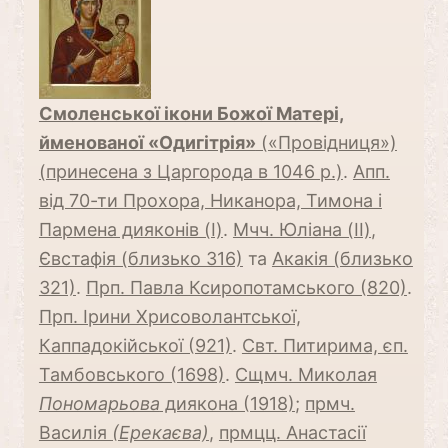
Смоленської ікони Божої Матері,
йменованої «Одигітрія»
(«Провідниця»)
(принесена з Царгорода в 1046 р.)
.
Апп.
від 70-ти Прохора, Никанора, Тимона і
Пармена дияконів (I)
.
Мчч. Юліана (II)
,
Євстафія (близько 316)
та
Акакія (близько
321)
.
Прп. Павла Ксиропотамського (820)
.
Прп. Ірини Хрисоволантської,
Каппадокійської (921)
.
Свт. Питирима, єп.
Тамбовського (1698)
.
Сщмч. Миколая
Пономарьова
диякона (1918)
;
прмч.
Василія
(Ерекаєва)
,
прмцц. Анастасії