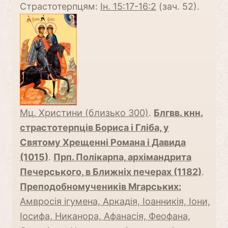
Страстотерпцям:
Ін. 15:17-16:2
(зач. 52).
Мц. Христини (близько 300)
.
Блгвв. кнн.
страстотерпців Бориса і Гліба, у
Святому Хрещенні Романа і Давида
(1015)
.
Прп. Полікарпа, архімандрита
Печерського, в Ближніх печерах (1182)
.
Преподобномучеників Мгарських:
Амвросія ігумена, Аркадія, Іоанникія, Іони,
Іосифа, Никанора, Афанасія, Феофана,