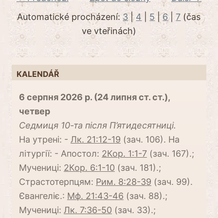
Automatické procházení:
3
|
4
|
5
|
6
|
7
(čas
ve vteřinách)
KALENDÁŘ
6 серпня 2026 р. (24 липня ст. ст.),
четвер
Cедмиця 10-та після П’ятидесятниці.
На утрені: -
Лк. 21:12-19
(зач. 106). На
літургії: - Апостол:
2Кор. 1:1-7
(зач. 167).;
Мучениці:
2Кор. 6:1-10
(зач. 181).;
Страстотерпцям:
Рим. 8:28-39
(зач. 99).
Євангеліє.:
Мф. 21:43-46
(зач. 88).;
Мучениці:
Лк. 7:36-50
(зач. 33).;