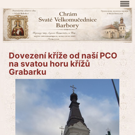
Dovezení kříže od naší PCO
na svatou horu křížů
Grabarku