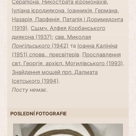
Серапіона, Никострата ієромонахів,
Іуліана ієродиякона, Іоанникія, Германа,
Назарія, Парфенія, Патапія і Доримедонта
(1919)
.
Сщмч. Алфея
Корбанського
диякона (1937)
;
свв. Миколая
Понгільського
(1942)
та
Іоанна
Калініна
(1951) сповв., пресвітерів
.
Прославлення
свт. Георгія, архієп. Могилівського (1993)
.
Знайдення мощей прп. Далмата
Ісетського (1994)
.
Посту немає.
POSLEDNÍ FOTOGRAFIE