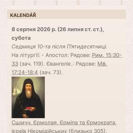
KALENDÁŘ
8 серпня 2026 р. (26 липня ст. ст.),
субота
Cедмиця 10-та після П’ятидесятниці.
На літургії: - Апостол: Рядове:
Рим. 15:30-
33
(зач. 119). Євангеліє.: Рядове:
Мф.
17:24-18:4
(зач. 73).
Сщмчч. Єрмолая, Єрміпа та Єрмократа,
ієреїв Нікомідійських (близько 305)
.