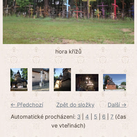
hora křížů
← Předchozí
Zpět do složky
Další →
Automatické procházení:
3
|
4
|
5
|
6
|
7
(čas
ve vteřinách)