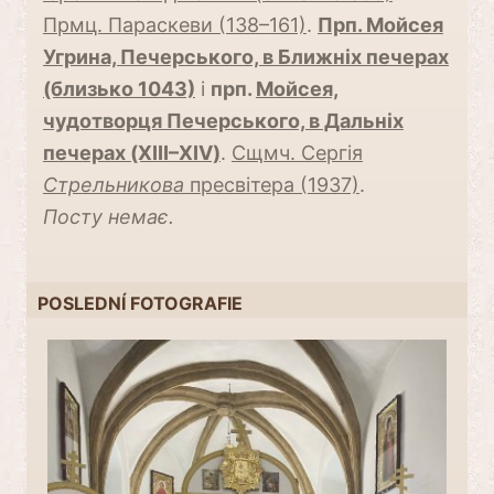
Прмц. Параскеви (138–161)
.
Прп. Мойсея
Угрина, Печерського, в Ближніх печерах
(близько 1043)
і
прп.
Мойсея,
чудотворця Печерського, в Дальніх
печерах (XIII–XIV)
.
Сщмч. Сергія
Стрельникова
пресвітера (1937)
.
Посту немає.
POSLEDNÍ FOTOGRAFIE