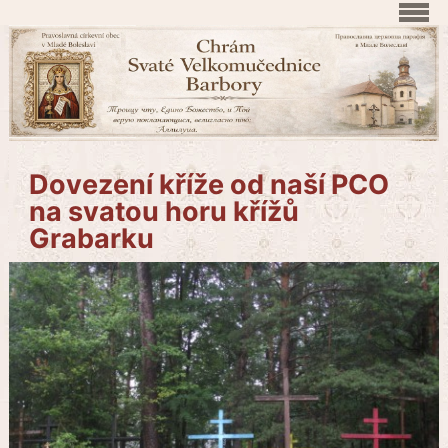
Dovezení kříže od naší PCO
na svatou horu křížů
Grabarku