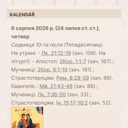
KALENDÁŘ
6 серпня 2026 р. (24 липня ст. ст.),
четвер
Cедмиця 10-та після П’ятидесятниці.
На утрені: -
Лк. 21:12-19
(зач. 106). На
літургії: - Апостол:
2Кор. 1:1-7
(зач. 167).;
Мучениці:
2Кор. 6:1-10
(зач. 181).;
Страстотерпцям:
Рим. 8:28-39
(зач. 99).
Євангеліє.:
Мф. 21:43-46
(зач. 88).;
Мучениці:
Лк. 7:36-50
(зач. 33).;
Страстотерпцям:
Ін. 15:17-16:2
(зач. 52).