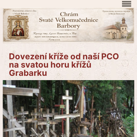
Dovezení kříže od naší PCO
na svatou horu křížů
Grabarku