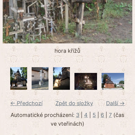
hora křížů
← Předchozí
Zpět do složky
Další →
Automatické procházení:
3
|
4
|
5
|
6
|
7
(čas
ve vteřinách)