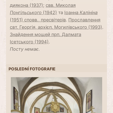
диякона (1937)
;
свв. Миколая
Понгільського
(1942)
та
Іоанна
Калініна
(1951) сповв., пресвітерів
.
Прославлення
свт. Георгія, архієп. Могилівського (1993)
.
Знайдення мощей прп. Далмата
Ісетського (1994)
.
Посту немає.
POSLEDNÍ FOTOGRAFIE