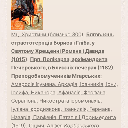
Мц. Христини (близько 300)
.
Блгвв. кнн.
страстотерпців Бориса і Гліба, у
Святому Хрещенні Романа і Давида
(1015)
.
Прп. Полікарпа, архімандрита
Печерського, в Ближніх печерах (1182)
.
Преподобномучеників Мгарських:
Амвросія ігумена, Аркадія, Іоанникія, Іони,
Іосифа, Никанора, Афанасія, Феофана,
Серапіона, Никострата ієромонахів,
Іуліана ієродиякона, Іоанникія, Германа,
Назарія, Парфенія, Патапія і Доримедонта
(1919)
.
Сщмч. Алфея
Корбанського