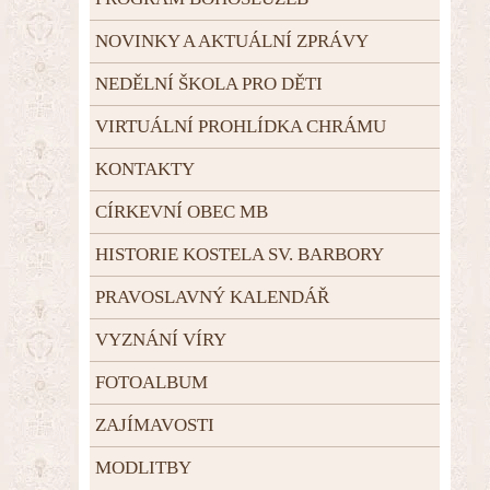
NOVINKY A AKTUÁLNÍ ZPRÁVY
NEDĚLNÍ ŠKOLA PRO DĚTI
VIRTUÁLNÍ PROHLÍDKA CHRÁMU
KONTAKTY
CÍRKEVNÍ OBEC MB
HISTORIE KOSTELA SV. BARBORY
PRAVOSLAVNÝ KALENDÁŘ
VYZNÁNÍ VÍRY
FOTOALBUM
ZAJÍMAVOSTI
MODLITBY