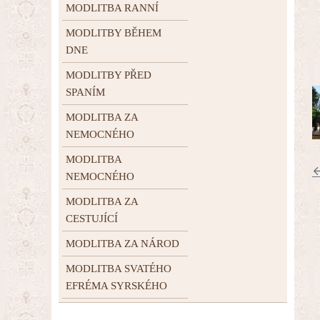
MODLITBA RANNÍ
MODLITBY BĚHEM
DNE
MODLITBY PŘED
SPANÍM
MODLITBA ZA
NEMOCNÉHO
MODLITBA
←
NEMOCNÉHO
MODLITBA ZA
CESTUJÍCÍ
MODLITBA ZA NÁROD
MODLITBA SVATÉHO
EFRÉMA SYRSKÉHO