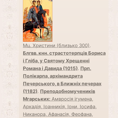
Мц. Христини (близько 300)
.
Блгвв. кнн. страстотерпців Бориса
і Гліба, у Святому Хрещенні
Романа і Давида (1015)
.
Прп.
Полікарпа, архімандрита
Печерського, в Ближніх печерах
(1182)
.
Преподобномучеників
Мгарських:
Амвросія ігумена,
Аркадія, Іоанникія, Іони, Іосифа,
Никанора, Афанасія, Феофана,