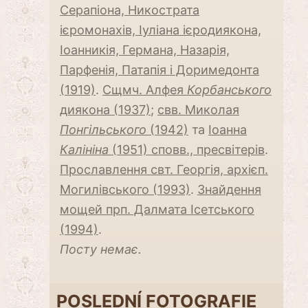
Серапіона, Никострата
ієромонахів, Іуліана ієродиякона,
Іоанникія, Германа, Назарія,
Парфенія, Патапія і Доримедонта
(1919)
.
Сщмч. Алфея
Корбанського
диякона (1937)
;
свв. Миколая
Понгільського
(1942)
та
Іоанна
Калініна
(1951) сповв., пресвітерів
.
Прославлення свт. Георгія, архієп.
Могилівського (1993)
.
Знайдення
мощей прп. Далмата Ісетського
(1994)
.
Посту немає.
POSLEDNÍ FOTOGRAFIE