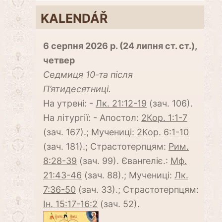
KALENDÁŘ
6 серпня 2026 р. (24 липня ст. ст.),
четвер
Cедмиця 10-та після
П’ятидесятниці.
На утрені: -
Лк. 21:12-19
(зач. 106).
На літургії: - Апостол:
2Кор. 1:1-7
(зач. 167).; Мучениці:
2Кор. 6:1-10
(зач. 181).; Страстотерпцям:
Рим.
8:28-39
(зач. 99). Євангеліє.:
Мф.
21:43-46
(зач. 88).; Мучениці:
Лк.
7:36-50
(зач. 33).; Страстотерпцям:
Ін. 15:17-16:2
(зач. 52).