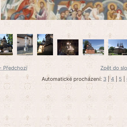
 Předchozí
Zpět do sl
Automatické procházení:
3
|
4
|
5
|