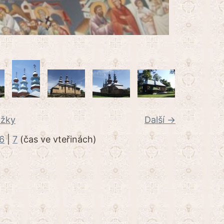
ožky
Další →
6
|
7
(čas ve vteřinách)