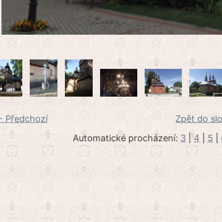
 Předchozí
Zpět do sl
Automatické procházení:
3
|
4
|
5
|