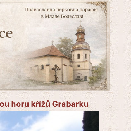
tou horu křížů Grabarku