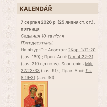
KALENDÁŘ
7 серпня 2026 р. (25 липня ст. ст.),
п’ятниця
Cедмиця 10-та після
П’ятидесятниці.
На літургії: - Апостол:
2Кор. 1:12-20
(зач. 169).; Прав. Анні:
Гал. 4:22-31
(зач. 210 від полу). Євангеліє.:
Мф.
22:23-33
(зач. 91).; Прав. Анні:
Лк.
8:16-21
(зач. 36).