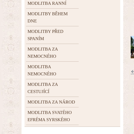
MODLITBA RANNÍ
MODLITBY BĚHEM
DNE
MODLITBY PŘED
SPANÍM
MODLITBA ZA
NEMOCNÉHO
MODLITBA
←
NEMOCNÉHO
MODLITBA ZA
CESTUJÍCÍ
MODLITBA ZA NÁROD
MODLITBA SVATÉHO
EFRÉMA SYRSKÉHO