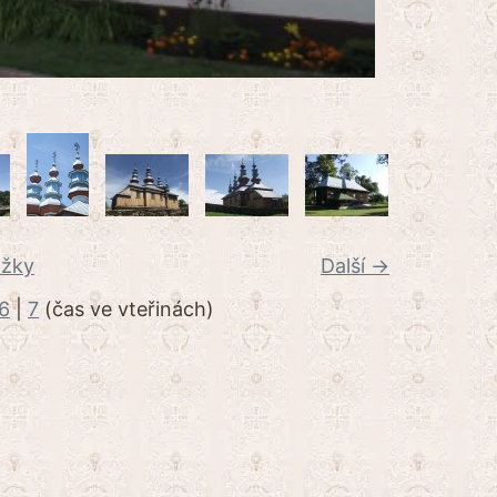
ožky
Další →
6
|
7
(čas ve vteřinách)