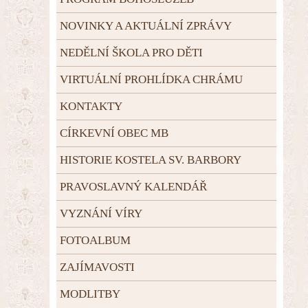
NOVINKY A AKTUÁLNÍ ZPRÁVY
NEDĚLNÍ ŠKOLA PRO DĚTI
VIRTUÁLNÍ PROHLÍDKA CHRÁMU
KONTAKTY
CÍRKEVNÍ OBEC MB
HISTORIE KOSTELA SV. BARBORY
PRAVOSLAVNÝ KALENDÁŘ
VYZNÁNÍ VÍRY
FOTOALBUM
ZAJÍMAVOSTI
MODLITBY