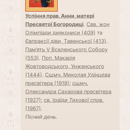
Успіння прав. Анни, матері
Пресвятої Богородиці
.
Свв. жон
Олімпіади диякониси (409)
та
Євпраксії діви, Тавенської (413)
.
Пам’ять V Вселенського Собору
(553)
.
Прп. Макарія
Жовтоводського, Унженського
(1444)
.
Сщмч. Миколая
Удінцева
пресвітера (1918)
;
сщмч.
Олександра
Сaхарова
пресвітера
(1927)
;
св. Іраїди
Тихової
спов.
(1967)
.
Пісний день.