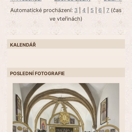
Automatické procházení:
3
|
4
|
5
|
6
|
7
(čas
ve vteřinách)
KALENDÁŘ
POSLEDNÍ FOTOGRAFIE