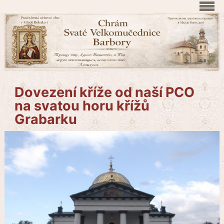
Dovezení kříže od naší PCO
na svatou horu křížů
Grabarku