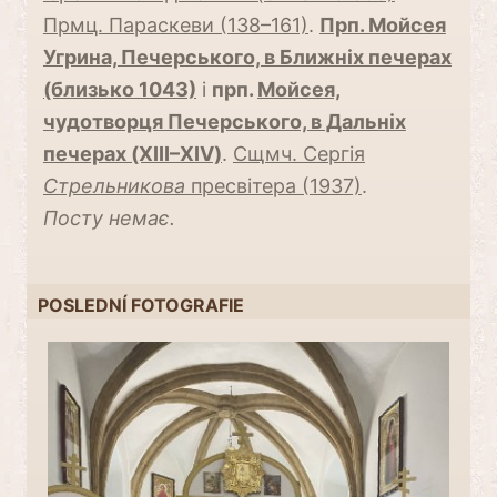
Прмц. Параскеви (138–161)
.
Прп. Мойсея
Угрина, Печерського, в Ближніх печерах
(близько 1043)
і
прп.
Мойсея,
чудотворця Печерського, в Дальніх
печерах (XIII–XIV)
.
Сщмч. Сергія
Стрельникова
пресвітера (1937)
.
Посту немає.
POSLEDNÍ FOTOGRAFIE