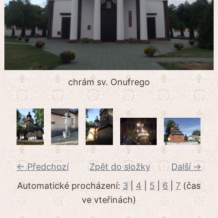
chrám sv. Onufrego
← Předchozí
Zpět do složky
Další →
Automatické procházení:
3
|
4
|
5
|
6
|
7
(čas
ve vteřinách)