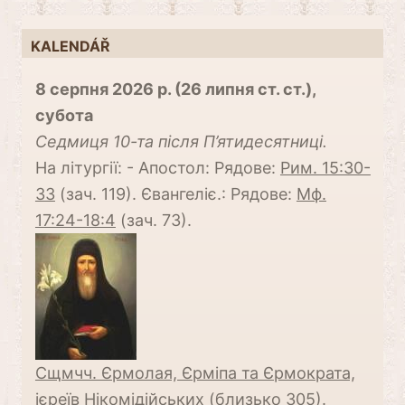
KALENDÁŘ
8 серпня 2026 р. (26 липня ст. ст.),
субота
Cедмиця 10-та після П’ятидесятниці.
На літургії: - Апостол: Рядове:
Рим. 15:30-
33
(зач. 119). Євангеліє.: Рядове:
Мф.
17:24-18:4
(зач. 73).
Сщмчч. Єрмолая, Єрміпа та Єрмократа,
ієреїв Нікомідійських (близько 305)
.